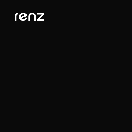
Impressum
Angaben gemäß § 5 TMG
t&t renz GmbH
Zeppelinstraße 36
78315 Radolfzell am Bodensee
Deutschland
Vertreten durch:
Uwe Renz